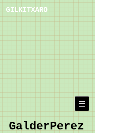
GILKITXARO
GalderPerez